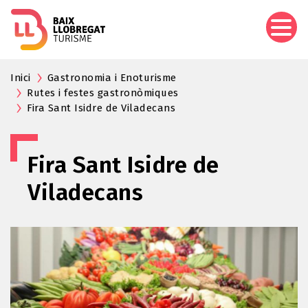
Pasar
al
contenido
principal
Inici
Gastronomia i Enoturisme
Rutes i festes gastronòmiques
Fira Sant Isidre de Viladecans
Fira Sant Isidre de
Viladecans