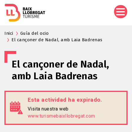
Pasar
al
contenido
principal
Inici
Guía del ocio
El cançoner de Nadal, amb Laia Badrenas
El cançoner de Nadal,
amb Laia Badrenas
Esta actividad ha expirado.
Visita nuestra web
www.turismebaixllobregat.com