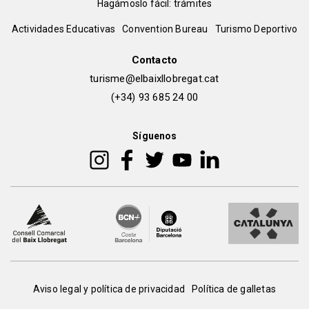
pie
Hagámoslo fácil: trámites
Peu
Actividades Educativas
Convention Bureau
Turismo Deportivo
de
Contacto
turisme@elbaixllobregat.cat
pàgina
(+34) 93 685 24 00
2
Síguenos
Peu
Aviso legal y política de privacidad
Política de galletas