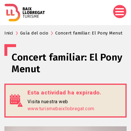
Pasar
al
contenido
principal
Inici
Guía del ocio
Concert familiar: El Pony Menut
Concert familiar: El Pony
Menut
Esta actividad ha expirado.
Visita nuestra web
www.turismebaixllobregat.com