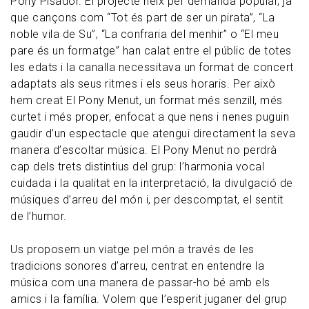
Pony Pisador. El projecte neix per demanda popular, ja
que cançons com “Tot és part de ser un pirata”, “La
noble vila de Su”, “La confraria del menhir” o “El meu
pare és un formatge” han calat entre el públic de totes
les edats i la canalla necessitava un format de concert
adaptats als seus ritmes i els seus horaris. Per això
hem creat El Pony Menut, un format més senzill, més
curtet i més proper, enfocat a que nens i nenes puguin
gaudir d’un espectacle que atengui directament la seva
manera d’escoltar música. El Pony Menut no perdrà
cap dels trets distintius del grup: l’harmonia vocal
cuidada i la qualitat en la interpretació, la divulgació de
músiques d’arreu del món i, per descomptat, el sentit
de l’humor.
Us proposem un viatge pel món a través de les
tradicions sonores d’arreu, centrat en entendre la
música com una manera de passar-ho bé amb els
amics i la família. Volem que l’esperit juganer del grup