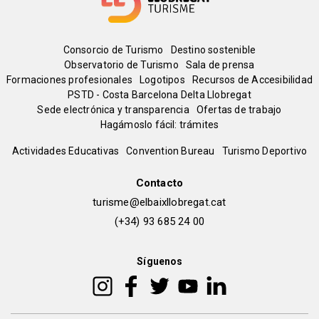
Menú
Consorcio de Turismo
Destino sostenible
Observatorio de Turismo
Sala de prensa
del
Formaciones profesionales
Logotipos
Recursos de Accesibilidad
PSTD - Costa Barcelona Delta Llobregat
Sede electrónica y transparencia
Ofertas de trabajo
pie
Hagámoslo fácil: trámites
Peu
Actividades Educativas
Convention Bureau
Turismo Deportivo
de
Contacto
turisme@elbaixllobregat.cat
pàgina
(+34) 93 685 24 00
2
Síguenos