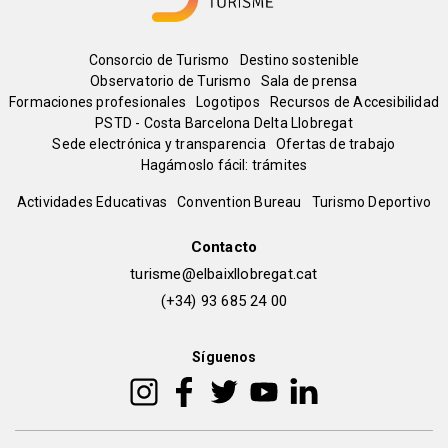
Menú
Consorcio de Turismo
Destino sostenible
Observatorio de Turismo
Sala de prensa
del
Formaciones profesionales
Logotipos
Recursos de Accesibilidad
PSTD - Costa Barcelona Delta Llobregat
Sede electrónica y transparencia
Ofertas de trabajo
pie
Hagámoslo fácil: trámites
Peu
Actividades Educativas
Convention Bureau
Turismo Deportivo
de
Contacto
turisme@elbaixllobregat.cat
pàgina
(+34) 93 685 24 00
2
Síguenos