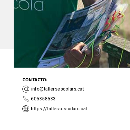
CONTACTO
info@tallersescolars.cat
605358533
https://tallersescolars.cat