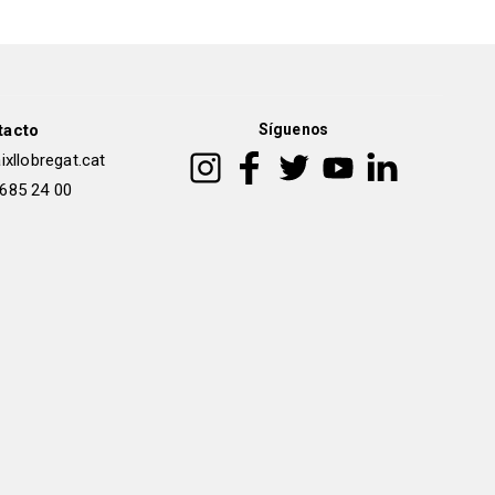
tacto
Síguenos
xllobregat.cat
 685 24 00