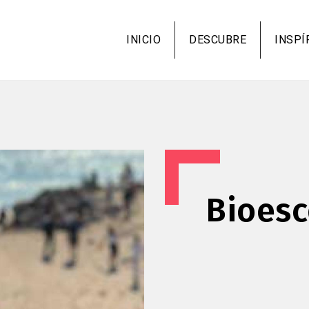
Pasar
al
INICIO
DESCUBRE
INSPÍ
contenido
principal
Bioesc