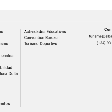
Con
Peu
mo
Actividades Educativas
turisme@elbai
Convention Bureau
de
(+34) 93
rismo
Turismo Deportivo
pàgina
ionales
2
bilidad
lona Delta
ámites