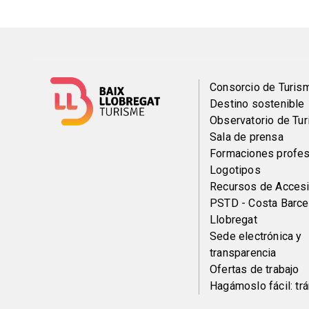
Menú
Consorcio de Turis
Destino sostenible
del
Observatorio de Tu
Sala de prensa
pie
Formaciones profes
Logotipos
Recursos de Accesi
PSTD - Costa Barce
Llobregat
Sede electrónica y
transparencia
Ofertas de trabajo
Hagámoslo fácil: tr