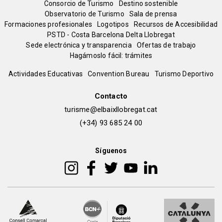
Menú
Consorcio de Turismo
Destino sostenible
Observatorio de Turismo
Sala de prensa
del
Formaciones profesionales
Logotipos
Recursos de Accesibilidad
PSTD - Costa Barcelona Delta Llobregat
Sede electrónica y transparencia
Ofertas de trabajo
pie
Hagámoslo fácil: trámites
Peu
Actividades Educativas
Convention Bureau
Turismo Deportivo
de
Contacto
turisme@elbaixllobregat.cat
pàgina
(+34) 93 685 24 00
2
Síguenos