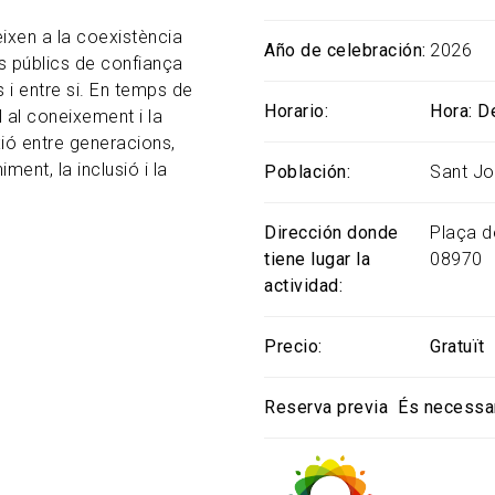
ixen a la coexistència
Año de celebración
2026
s públics de confiança
 i entre si. En temps de
Horario
Hora: D
 al coneixement i la
xió entre generacions,
ment, la inclusió i la
Población
Sant Jo
Dirección donde
Plaça d
tiene lugar la
08970
actividad
Precio
Gratuït
Reserva previa
És necessa