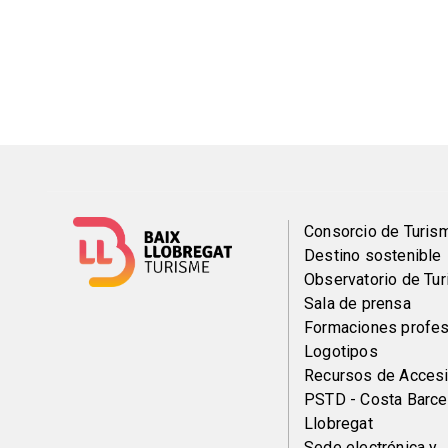
Menú
Consorcio de Turis
Destino sostenible
del
Observatorio de Tu
Sala de prensa
pie
Formaciones profes
Logotipos
Recursos de Accesi
PSTD - Costa Barce
Llobregat
Sede electrónica y