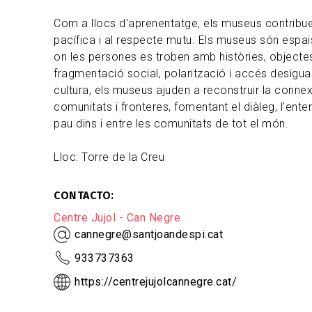
Com a llocs d'aprenentatge, els museus contribue
pacífica i al respecte mutu. Els museus són espai
on les persones es troben amb històries, objectes
fragmentació social, polarització i accés desigual
cultura, els museus ajuden a reconstruir la conne
comunitats i fronteres, fomentant el diàleg, l'enteni
pau dins i entre les comunitats de tot el món.
Lloc: Torre de la Creu
CONTACTO
Centre Jujol - Can Negre
cannegre@santjoandespi.cat
933737363
https://centrejujolcannegre.cat/