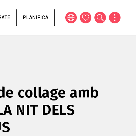
RATE
PLANIFICA
 de collage amb
 LA NIT DELS
US