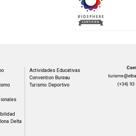
Con
Peu
mo
Actividades Educativas
turisme@elbai
Convention Bureau
de
(+34) 93
rismo
Turismo Deportivo
pàgina
ionales
2
bilidad
lona Delta