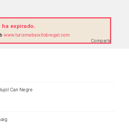
d ha expirado.
eb
www.turismebaixllobregat.com
Comparte:
Jujol Can Negre
aig