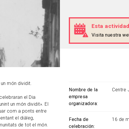
Esta activida
Visita nuestra w
un món dividit.
Nombre de la
Centre 
empresa
celebraran el Dia
organizadora
int un món dividit». El
uar com a ponts entre
entant el diàleg,
Fecha de
16 de m
omunitats de tot el món.
celebración