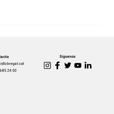
tacto
Síguenos
xllobregat.cat
 685 24 00