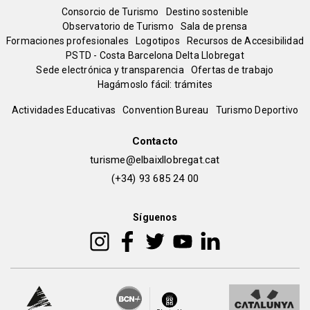
Menú
Consorcio de Turismo
Destino sostenible
Observatorio de Turismo
Sala de prensa
del
Formaciones profesionales
Logotipos
Recursos de Accesibilidad
PSTD - Costa Barcelona Delta Llobregat
Sede electrónica y transparencia
Ofertas de trabajo
pie
Hagámoslo fácil: trámites
Peu
Actividades Educativas
Convention Bureau
Turismo Deportivo
de
Contacto
turisme@elbaixllobregat.cat
pàgina
(+34) 93 685 24 00
2
Síguenos