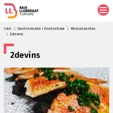
Pasar
al
contenido
principal
Inici
Gastronomia i Enoturisme
Restaurantes
2devins
2devins