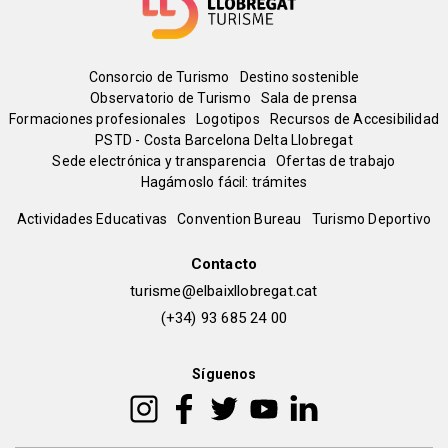
Menú
Consorcio de Turismo
Destino sostenible
Observatorio de Turismo
Sala de prensa
del
Formaciones profesionales
Logotipos
Recursos de Accesibilidad
PSTD - Costa Barcelona Delta Llobregat
Sede electrónica y transparencia
Ofertas de trabajo
pie
Hagámoslo fácil: trámites
Peu
Actividades Educativas
Convention Bureau
Turismo Deportivo
de
Contacto
turisme@elbaixllobregat.cat
pàgina
(+34) 93 685 24 00
2
Síguenos