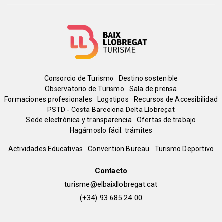
Menú
Consorcio de Turismo
Destino sostenible
Observatorio de Turismo
Sala de prensa
del
Formaciones profesionales
Logotipos
Recursos de Accesibilidad
PSTD - Costa Barcelona Delta Llobregat
Sede electrónica y transparencia
Ofertas de trabajo
pie
Hagámoslo fácil: trámites
Peu
Actividades Educativas
Convention Bureau
Turismo Deportivo
de
Contacto
turisme@elbaixllobregat.cat
pàgina
(+34) 93 685 24 00
2