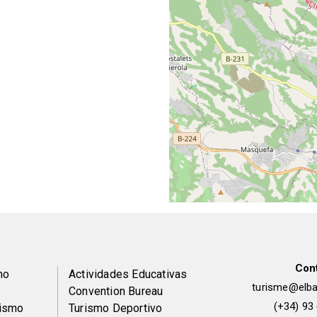
Con
Peu
mo
Actividades Educativas
turisme@elbai
Convention Bureau
de
(+34) 93
rismo
Turismo Deportivo