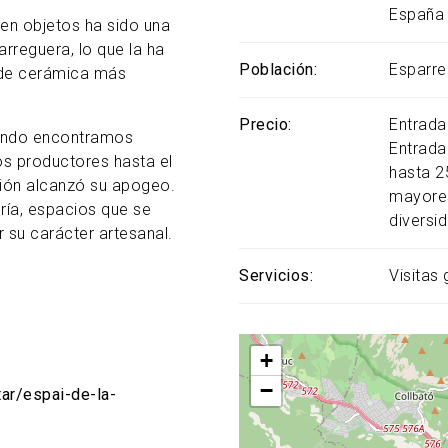
España
a en objetos ha sido una
rreguera, lo que la ha
Población
Esparre
 de cerámica más
Precio
Entrada
uando encontramos
Entrada 
sos productores hasta el
hasta 2
cción alcanzó su apogeo.
mayores
ería, espacios que se
diversi
 su carácter artesanal.
Servicios
Visitas
+
−
tar/espai-de-la-