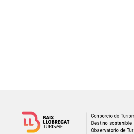
Menú
Consorcio de Turis
Destino sostenible
del
Observatorio de Tu