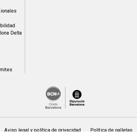
pàgina
ionales
2
bilidad
lona Delta
ámites
Aviso legal y política de privacidad
Política de galletas