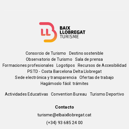
Menú
Consorcio de Turismo
Destino sostenible
Observatorio de Turismo
Sala de prensa
del
Formaciones profesionales
Logotipos
Recursos de Accesibilidad
PSTD - Costa Barcelona Delta Llobregat
Sede electrónica y transparencia
Ofertas de trabajo
pie
Hagámoslo fácil: trámites
Peu
Actividades Educativas
Convention Bureau
Turismo Deportivo
de
Contacto
turisme@elbaixllobregat.cat
pàgina
(+34) 93 685 24 00