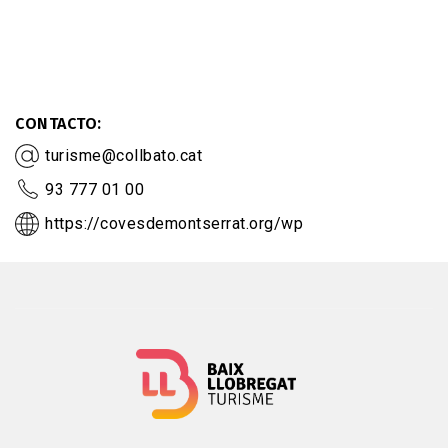
CONTACTO
turisme@collbato.cat
93 777 01 00
https://covesdemontserrat.org/wp