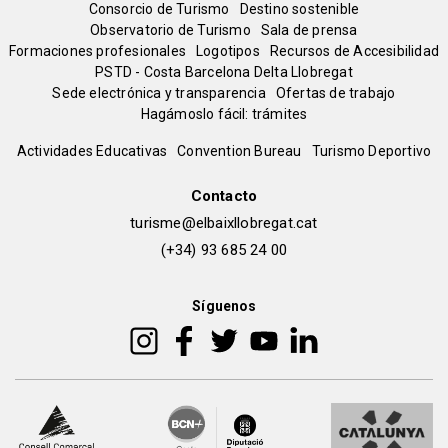
Menú
Consorcio de Turismo
Destino sostenible
Observatorio de Turismo
Sala de prensa
del
Formaciones profesionales
Logotipos
Recursos de Accesibilidad
PSTD - Costa Barcelona Delta Llobregat
Sede electrónica y transparencia
Ofertas de trabajo
pie
Hagámoslo fácil: trámites
Peu
Actividades Educativas
Convention Bureau
Turismo Deportivo
de
Contacto
turisme@elbaixllobregat.cat
pàgina
(+34) 93 685 24 00
2
Síguenos