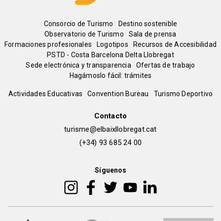
Menú
Consorcio de Turismo
Destino sostenible
Observatorio de Turismo
Sala de prensa
del
Formaciones profesionales
Logotipos
Recursos de Accesibilidad
PSTD - Costa Barcelona Delta Llobregat
Sede electrónica y transparencia
Ofertas de trabajo
pie
Hagámoslo fácil: trámites
Peu
Actividades Educativas
Convention Bureau
Turismo Deportivo
de
Contacto
turisme@elbaixllobregat.cat
pàgina
(+34) 93 685 24 00
2
Síguenos