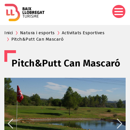
Pasar
al
contenido
principal
Inici
Natura i esports
Activitats Esportives
Pitch&Putt Can Mascaró
Pitch&Putt Can Mascaró