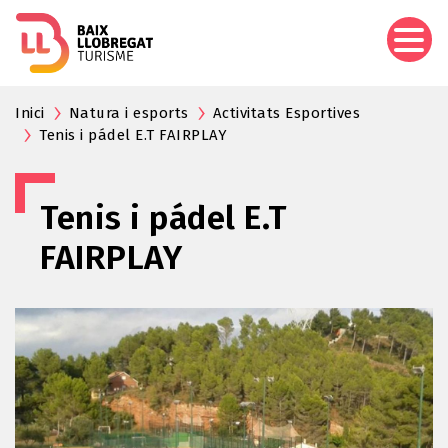
Pasar
al
contenido
principal
Inici
Natura i esports
Activitats Esportives
Tenis i pádel E.T FAIRPLAY
Tenis i pádel E.T
FAIRPLAY