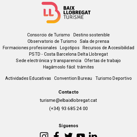
Menú
Consorcio de Turismo
Destino sostenible
Observatorio de Turismo
Sala de prensa
del
Formaciones profesionales
Logotipos
Recursos de Accesibilidad
PSTD - Costa Barcelona Delta Llobregat
Sede electrónica y transparencia
Ofertas de trabajo
pie
Hagámoslo fácil: trámites
Peu
Actividades Educativas
Convention Bureau
Turismo Deportivo
de
Contacto
turisme@elbaixllobregat.cat
pàgina
(+34) 93 685 24 00
2
Síguenos