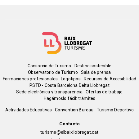
Menú
Consorcio de Turismo
Destino sostenible
Observatorio de Turismo
Sala de prensa
del
Formaciones profesionales
Logotipos
Recursos de Accesibilidad
PSTD - Costa Barcelona Delta Llobregat
Sede electrónica y transparencia
Ofertas de trabajo
pie
Hagámoslo fácil: trámites
Peu
Actividades Educativas
Convention Bureau
Turismo Deportivo
de
Contacto
turisme@elbaixllobregat.cat