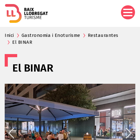
Pasar
al
contenido
principal
Inici
Gastronomia i Enoturisme
Restaurantes
El BINAR
El BINAR