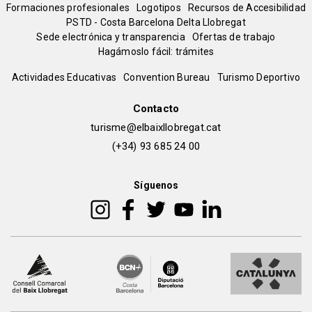
del
Formaciones profesionales
Logotipos
Recursos de Accesibilidad
PSTD - Costa Barcelona Delta Llobregat
Sede electrónica y transparencia
Ofertas de trabajo
pie
Hagámoslo fácil: trámites
Peu
Actividades Educativas
Convention Bureau
Turismo Deportivo
de
Contacto
turisme@elbaixllobregat.cat
pàgina
(+34) 93 685 24 00
2
Síguenos