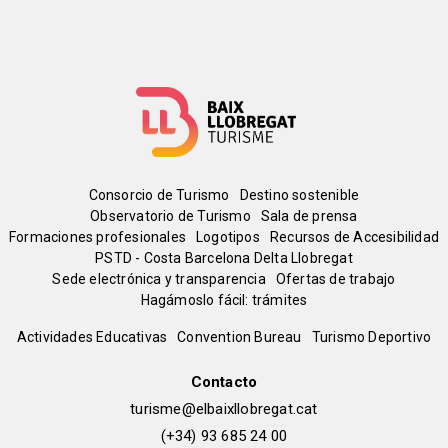
Menú
Consorcio de Turismo
Destino sostenible
Observatorio de Turismo
Sala de prensa
del
Formaciones profesionales
Logotipos
Recursos de Accesibilidad
PSTD - Costa Barcelona Delta Llobregat
Sede electrónica y transparencia
Ofertas de trabajo
pie
Hagámoslo fácil: trámites
Peu
Actividades Educativas
Convention Bureau
Turismo Deportivo
de
Contacto
turisme@elbaixllobregat.cat
pàgina
(+34) 93 685 24 00