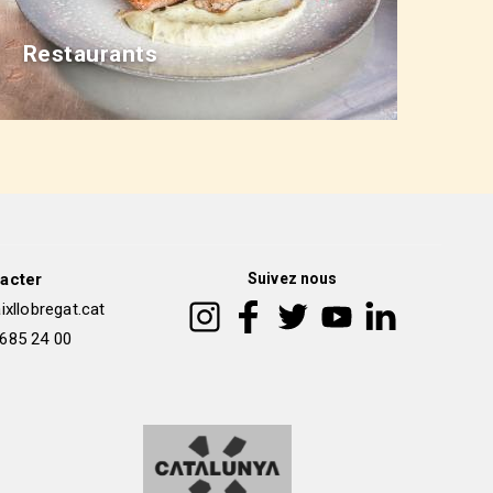
Restaurants
acter
Suivez nous
xllobregat.cat
 685 24 00