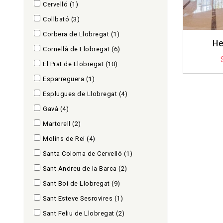
Cervelló
(1)
Collbató
(3)
Corbera de Llobregat
(1)
He
Cornellà de Llobregat
(6)
El Prat de Llobregat
(10)
Esparreguera
(1)
Esplugues de Llobregat
(4)
Gavà
(4)
Martorell
(2)
Molins de Rei
(4)
Santa Coloma de Cervelló
(1)
Sant Andreu de la Barca
(2)
Sant Boi de Llobregat
(9)
Sant Esteve Sesrovires
(1)
Sant Feliu de Llobregat
(2)