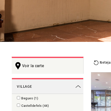
Neteja
Voir la carte
+
−
VILLAGE
Begues
(1)
Castelldefels
(44)