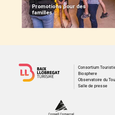
Promotions pour des
familles
Menú
Consortium Touristi
Biosphere
del
Observatoire du To
Salle de presse
pie