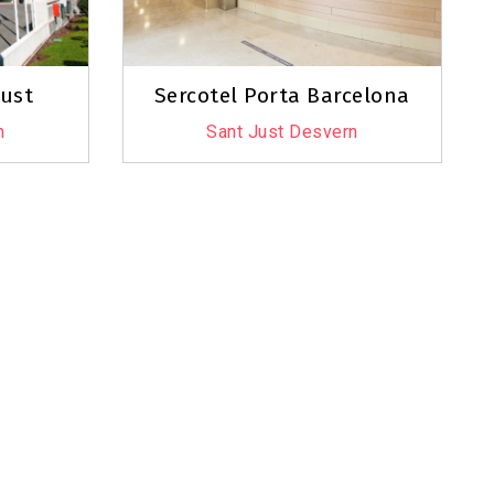
Just
Sercotel Porta Barcelona
n
Sant Just Desvern
Leaflet
|
©
OpenStreetMap
contributors