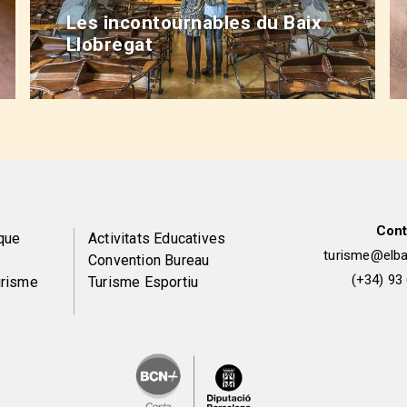
Les incontournables du Baix
Llobregat
Cont
Peu
que
Activitats Educatives
turisme@elbai
Convention Bureau
de
(+34) 93
urisme
Turisme Esportiu
pàgina
2