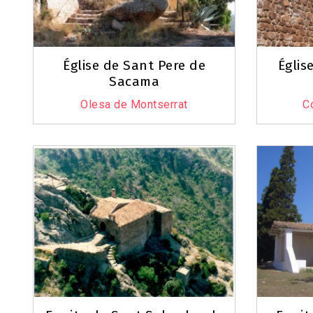
Église de Sant Pere de
Églis
Sacama
Olesa de Montserrat
C