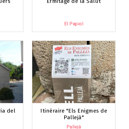
uers
Ermitage de la Salut
El Papiol
ia del
Itinéraire "Els Enigmes de
Pallejà"
Pallejà