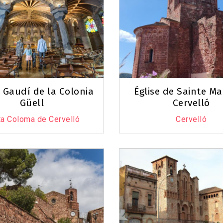
6
 Gaudí de la Colonia
Église de Sainte Ma
10
Güell
Cervelló
a Coloma de Cervelló
Cervelló