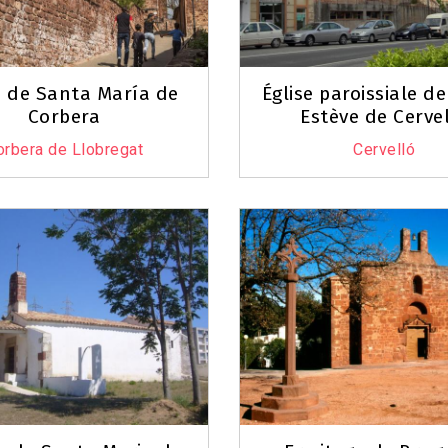
e de Santa María de
Église paroissiale de
Corbera
Estève de Cerve
orbera de Llobregat
Cervelló