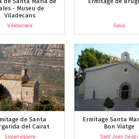
a de Santa Maria de
Ermitage de Brug
ales - Museu de
Viladecans
Viladecans
Gavà
mitage de Santa
Ermitage Santa Mar
garida del Cairat
Bon Viatge
Esparreguera
Sant Joan Despí