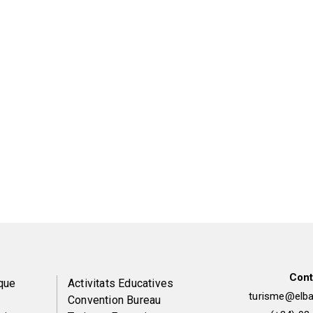
Cont
Peu
que
Activitats Educatives
turisme@elbai
Convention Bureau