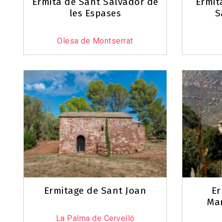
Ermita de Sant Salvador de
Ermit
les Espases
S
Olesa de Montserrat
Ermitage de Sant Joan
Er
Mar
La Palma de Cervelló