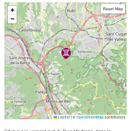
Reset Map
+
−
Leaflet
|
©
OpenStreetMap
contributors