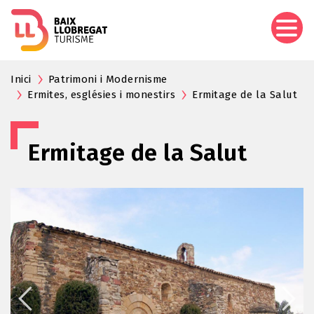
Aller
au
contenu
principal
Inici
Patrimoni i Modernisme
Ermites, esglésies i monestirs
Ermitage de la Salut
Ermitage de la Salut