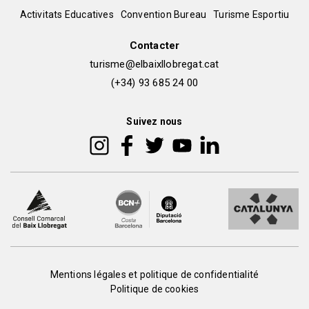
del
Peu
Activitats Educatives
Convention Bureau
Turisme Esportiu
pie
de
Contacter
turisme@elbaixllobregat.cat
pàgina
(+34) 93 685 24 00
2
Suivez nous
Peu
Mentions légales et politique de confidentialité
Politique de cookies