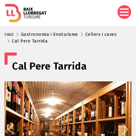
Aller
au
contenu
principal
Inici
Gastronomia i Enoturisme
Cellers i caves
Cal Pere Tarrida
Cal Pere Tarrida