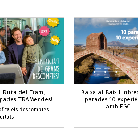
a Ruta del Tram,
Baixa al Baix Llobre
pades TRAMendes!
parades 10 experiè
amb FGC
fita els descomptes i
uïtats