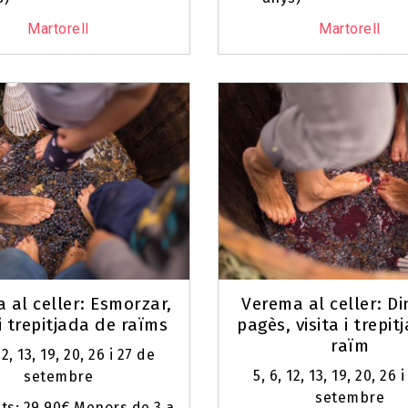
Martorell
Martorell
 al celler: Esmorzar,
Verema al celler: D
 i trepitjada de raïms
pagès, visita i trepi
raïm
12, 13, 19, 20, 26 i 27 de
5, 6, 12, 13, 19, 20, 26 
setembre
setembre
ts: 29,90€ Menors de 3 a