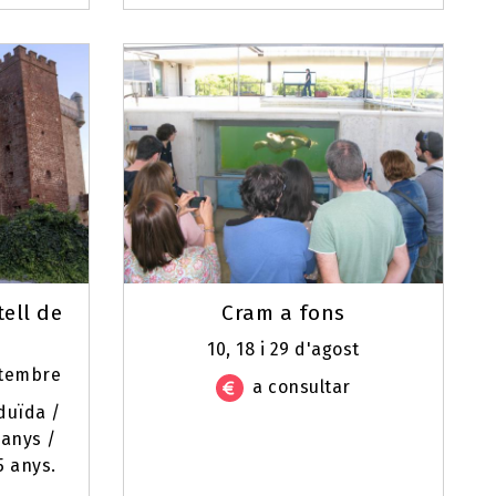
tell de
Cram a fons
10, 18 i 29 d'agost
setembre
a consultar
eduïda /
 anys /
5 anys.