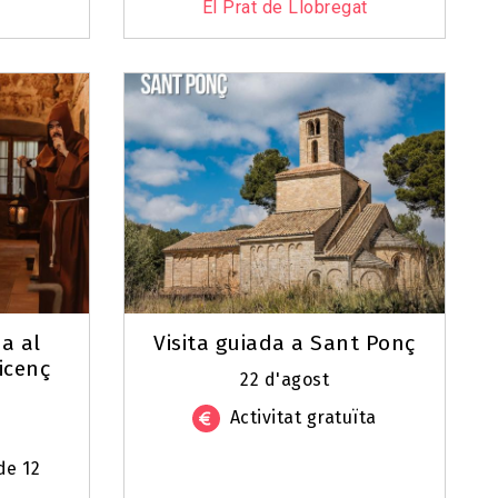
El Prat de Llobregat
da al
Visita guiada a Sant Ponç
icenç
22 d'agost
Activitat gratuïta
de 12