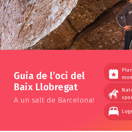
Plan
Guia de l’oci del
mon
Baix Llobregat
Nat
spo
A un salt de Barcelona!
Log