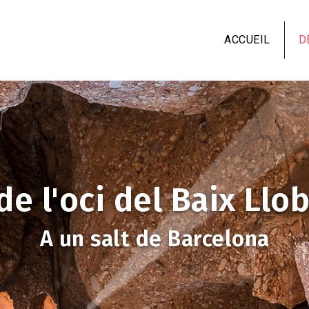
Aller
au
ACCUEIL
D
contenu
principal
de l'oci del Baix Llo
A un salt de Barcelona