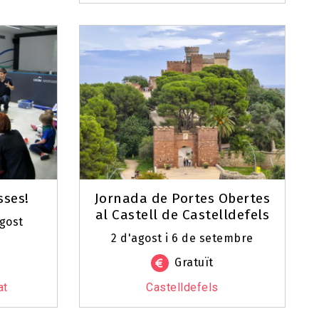
sses!
Jornada de Portes Obertes
al Castell de Castelldefels
agost
2 d'agost i 6 de setembre
Gratuït
at
Castelldefels