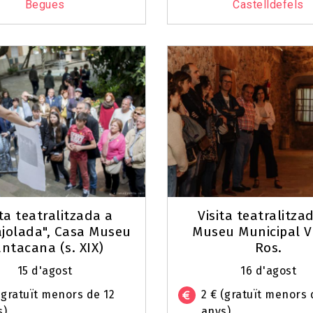
Begues
Castelldefels
ita teatralitzada a
Visita teatralitza
ajolada", Casa Museu
Museu Municipal V
ntacana (s. XIX)
Ros.
15 d'agost
16 d'agost
(gratuït menors de 12
2 € (gratuït menors 
s)
anys)