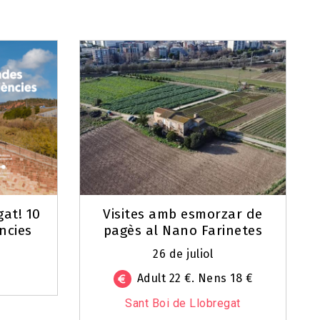
gat! 10
Visites amb esmorzar de
ncies
pagès al Nano Farinetes
26 de juliol
Adult 22 €. Nens 18 €
Sant Boi de Llobregat