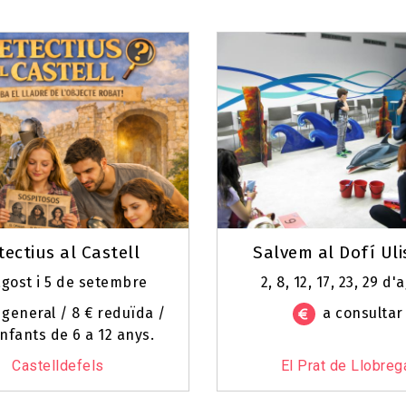
tectius al Castell
Salvem al Dofí Uli
agost i 5 de setembre
2, 8, 12, 17, 23, 29 d'
 general / 8 € reduïda /
a consultar
infants de 6 a 12 anys.
Castelldefels
El Prat de Llobreg