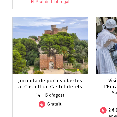
El Prat de Llobregat
Jornada de portes obertes
Vis
al Castell de Castelldefels
"L'Enr
Sa
14 i 15 d'agost
Gratuït
2 € 
any