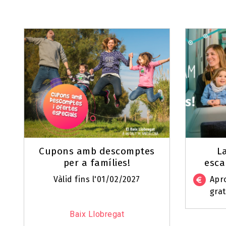
Cupons amb descomptes
L
per a famílies!
esca
Vàlid fins l'01/02/2027
Apro
grat
Baix Llobregat