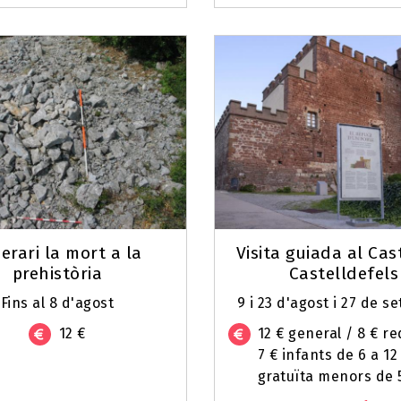
nerari la mort a la
Visita guiada al Cas
prehistòria
Castelldefels
Fins al 8 d'agost
9 i 23 d'agost i 27 de 
12 €
12 € general / 8 € r
7 € infants de 6 a 12
gratuïta menors de 