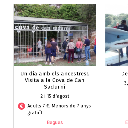
Un dia amb els ancestres!.
De
Visita a la Cova de Can
3
Sadurní
2 i 15 d'agost
Adults 7 €. Menors de 7 anys
gratuït
Begues
E