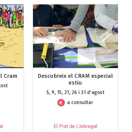
al Cram
Descobreix el CRAM especial
estiu
gost
5, 9, 15, 21, 26 i 31 d'agost
a consultar
at
El Prat de Llobregat