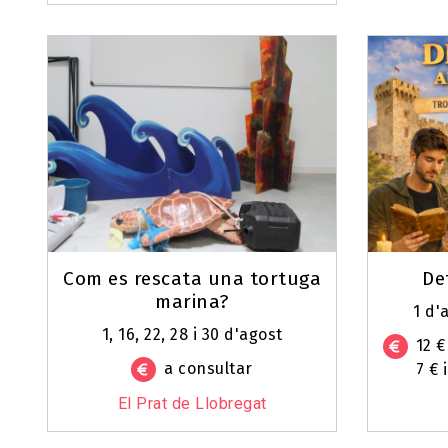
Com es rescata una tortuga
De
marina?
1 d'
1, 16, 22, 28 i 30 d'agost
12 €
a consultar
7 € 
El Prat de Llobregat