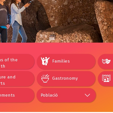
s of the
Families
th
ure and
Gastronomy
rts
ements