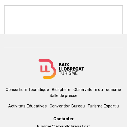
Menú
Consortium Touristique
Biosphere
Observatoire du Tourisme
Salle de presse
del
Peu
Activitats Educatives
Convention Bureau
Turisme Esportiu
pie
de
Contacter
turisme@elbaixllobregat.cat