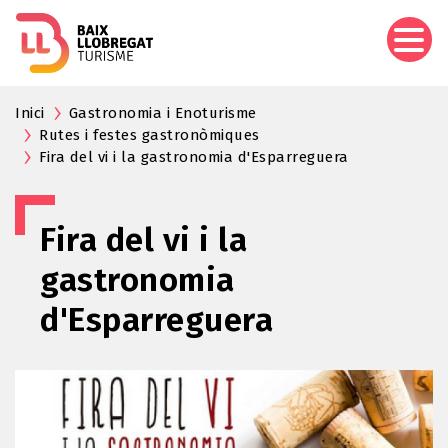
Aller
au
contenu
principal
Inici
Gastronomia i Enoturisme
Rutes i festes gastronòmiques
Fira del vi i la gastronomia d'Esparreguera
Fira del vi i la
gastronomia
d'Esparreguera