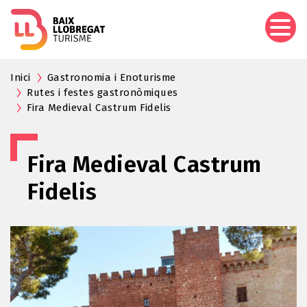
Aller
au
contenu
principal
Inici
Gastronomia i Enoturisme
Rutes i festes gastronòmiques
Fira Medieval Castrum Fidelis
Fira Medieval Castrum
Fidelis