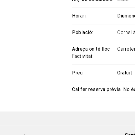
Horari
Diumeng
Població
Cornell
Adreça on té lloc
Carrete
l'activitat
Preu
Gratuït
Cal fer reserva prèvia
No é