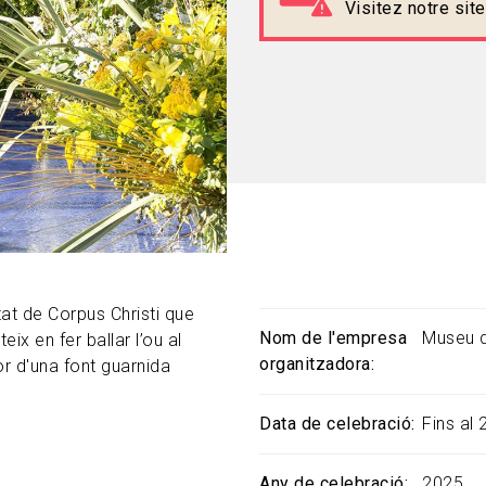
Visitez notre si
tat de Corpus Christi que
Nom de l'empresa
Museu d
ix en fer ballar l’ou al
organitzadora
dor d'una font guarnida
Data de celebració
Fins al 
Any de celebració
2025