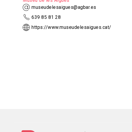
Museu de les Aigües
museudelesaigues@agbar.es
639 85 81 28
https://www.museudelesaigues.cat/