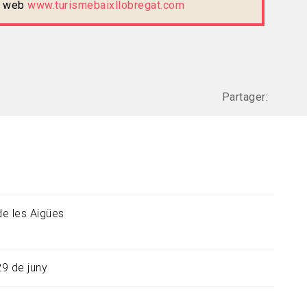
te web
www.turismebaixllobregat.com
Partager:
e les Aigües
29 de juny