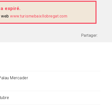
 a expiré.
te web
www.turismebaixllobregat.com
Partager:
Palau Mercader
tubre