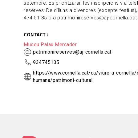
setembre. Es prioritzaran les inscripcions via tele
reserves: De dilluns a divendres (excepte festius),
474 51 35 o a patrimonireserves@aj-cornella.cat
CONTACT
Museu Palau Mercader
patrimonireserves@aj-cornella.cat
934745135
https://www.cornella.cat/ca/viure-a-cornella/
humana/patrimoni-cultural