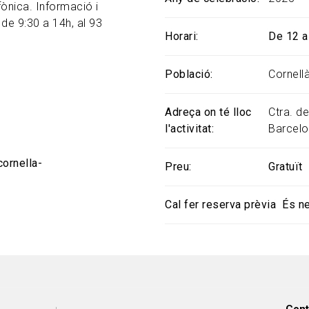
fònica. Informació i
 de 9:30 a 14h, al 93
Horari
De 12 a
Població
Cornell
Adreça on té lloc
Ctra. de
l'activitat
Barcelo
cornella-
Preu
Gratuït
Cal fer reserva prèvia
És n