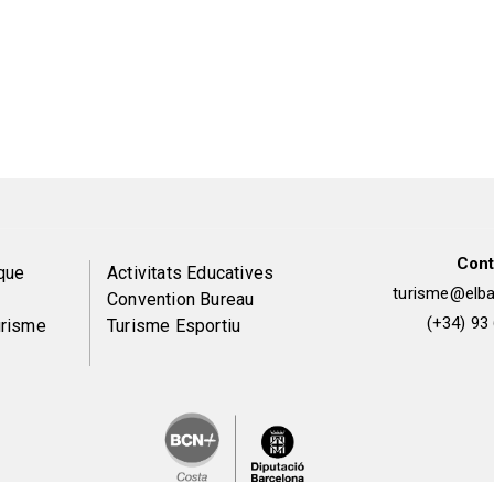
Cont
Peu
que
Activitats Educatives
turisme@elbai
Convention Bureau
de
(+34) 93
urisme
Turisme Esportiu
pàgina
2