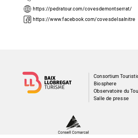
https://pedratour.com/covesdemontserrat/
https://www.facebook.com/covesdelsalnitre
Menú
Consortium Touristi
Biosphere
del
Observatoire du To
Salle de presse
pie