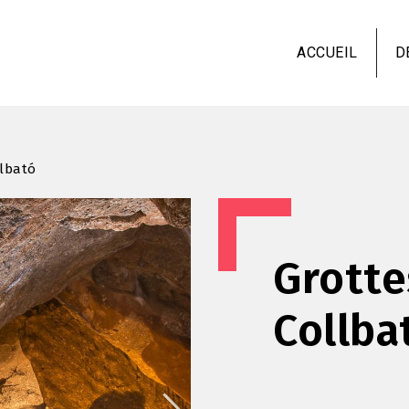
Aller
au
ACCUEIL
D
contenu
principal
llbató
Grotte
Collba