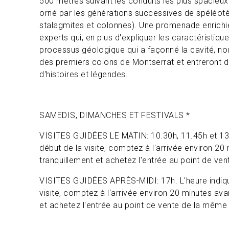
500 mètres suivant les conduits les plus spacieu
orné par les générations successives de spéléotè
stalagmites et colonnes). Une promenade enrichi
experts qui, en plus d'expliquer les caractéristique
processus géologique qui a façonné la cavité, nou
des premiers colons de Montserrat et entreront
d'histoires et légendes.
SAMEDIS, DIMANCHES ET FESTIVALS *
VISITES GUIDÉES LE MATIN: 10.30h, 11.45h et 13h
début de la visite, comptez à l'arrivée environ 20 
tranquillement et achetez l'entrée au point de ve
VISITES GUIDÉES APRÈS-MIDI: 17h. L'heure indiqu
visite, comptez à l'arrivée environ 20 minutes avan
et achetez l'entrée au point de vente de la même 