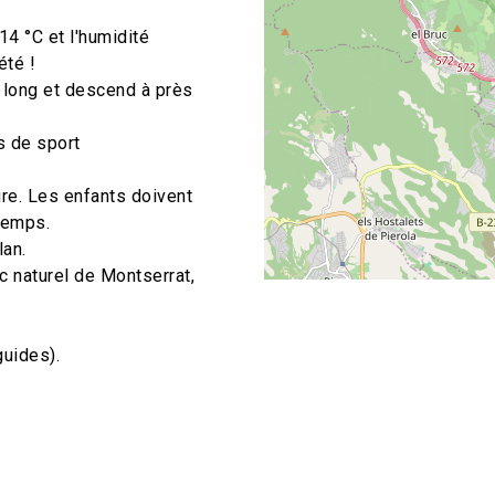
14 °C et l'humidité
été !
 long et descend à près
s de sport
ure. Les enfants doivent
temps.
lan.
c naturel de Montserrat,
guides).