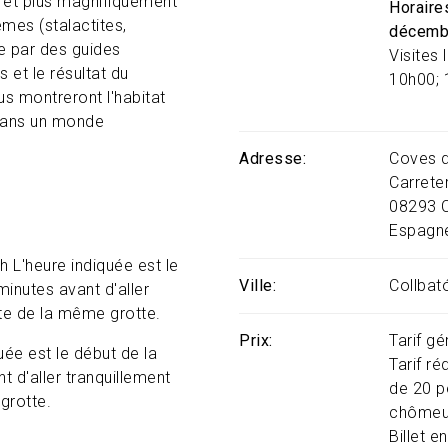
x et plus magnifiquement
Horaires
mes (stalactites,
décembr
e par des guides
Visites
s et le résultat du
10h00; 
s montreront l'habitat
 dans un monde
Adresse
Coves d
Carrete
08293
Espagn
 L'heure indiquée est le
Ville
Collbat
minutes avant d'aller
nte de la même grotte.
Prix
Tarif gé
ée est le début de la
Tarif ré
t d'aller tranquillement
de 20 pe
grotte.
chômeur
Billet e