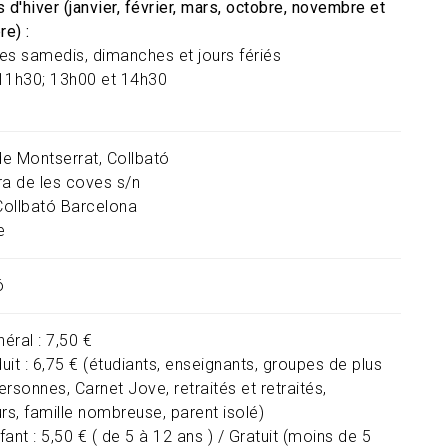
 d'hiver (janvier, février, mars, octobre, novembre et
e) :
 les samedis, dimanches et jours fériés
11h30; 13h00 et 14h30
e Montserrat, Collbató
ra de les coves s/n
Collbató
Barcelona
e
ó
néral : 7,50 €
duit : 6,75 € (étudiants, enseignants, groupes de plus
rsonnes, Carnet Jove, retraités et retraités,
s, famille nombreuse, parent isolé)
nfant : 5,50 € ( de 5 à 12 ans ) / Gratuit (moins de 5