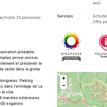
ans)
Services
Activit
'au moins 20 personnes
Offre p
servation préalable.
omptez arriver environ
illement et présenter le
 de vente dans la grotte
+
désignées. Parking
−
es dans l'ermitage de La
la ville.
44 marches extérieures
 500 esgalons