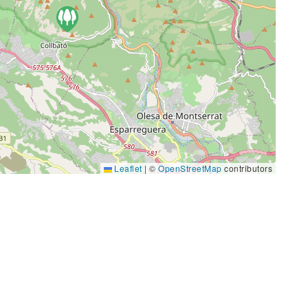
Leaflet
|
©
OpenStreetMap
contributors