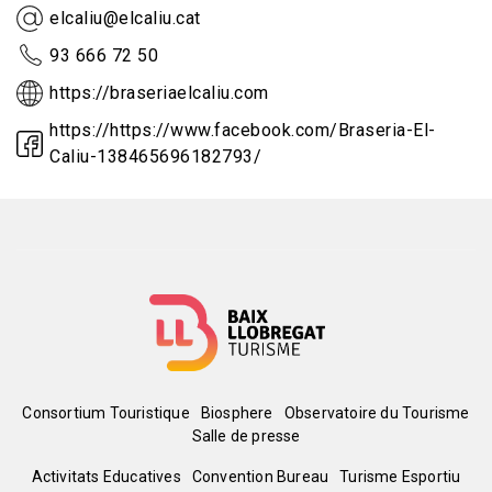
elcaliu@elcaliu.cat
93 666 72 50
https://braseriaelcaliu.com
https://https://www.facebook.com/Braseria-El-
Caliu-138465696182793/
Menú
Consortium Touristique
Biosphere
Observatoire du Tourisme
Salle de presse
del
Peu
Activitats Educatives
Convention Bureau
Turisme Esportiu