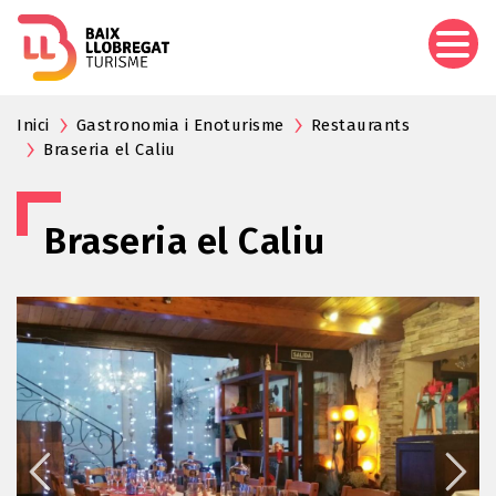
Aller
au
contenu
principal
Inici
Gastronomia i Enoturisme
Restaurants
Braseria el Caliu
Braseria el Caliu