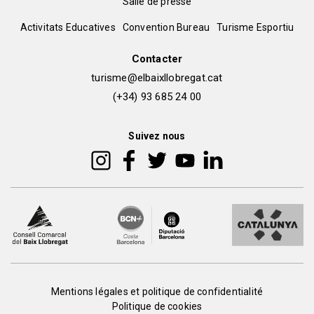
Salle de presse
del
Peu
Activitats Educatives
Convention Bureau
Turisme Esportiu
pie
de
Contacter
turisme@elbaixllobregat.cat
pàgina
(+34) 93 685 24 00
2
Suivez nous
Peu
Mentions légales et politique de confidentialité
Politique de cookies