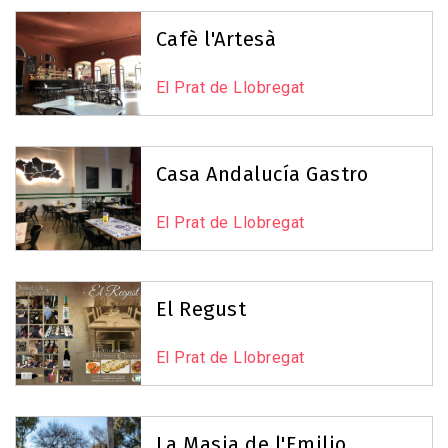
Reset Map
+
Cafè l'Artesà
−
El Prat de Llobregat
Casa Andalucía Gastro
El Prat de Llobregat
El Regust
El Prat de Llobregat
Leaflet
|
©
OpenStreetMap
contributors
La Masia de l'Emilio