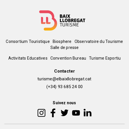
Menú
Consortium Touristique
Biosphere
Observatoire du Tourisme
Salle de presse
del
Peu
Activitats Educatives
Convention Bureau
Turisme Esportiu
pie
de
Contacter
turisme@elbaixllobregat.cat
pàgina
(+34) 93 685 24 00
2
Suivez nous