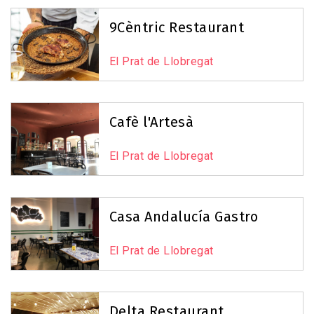
Reset Map
+
9Cèntric Restaurant
−
El Prat de Llobregat
Cafè l'Artesà
El Prat de Llobregat
Casa Andalucía Gastro
El Prat de Llobregat
Leaflet
|
©
OpenStreetMap
contributors
Delta Restaurant