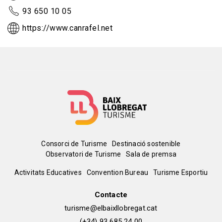
93 650 10 05
https://www.canrafel.net
Menú
Consorci de Turisme
Destinació sostenible
Observatori de Turisme
Sala de premsa
del
Peu
Activitats Educatives
Convention Bureau
Turisme Esportiu
pie
de
Contacte
turisme@elbaixllobregat.cat
(+34) 93 685 24 00