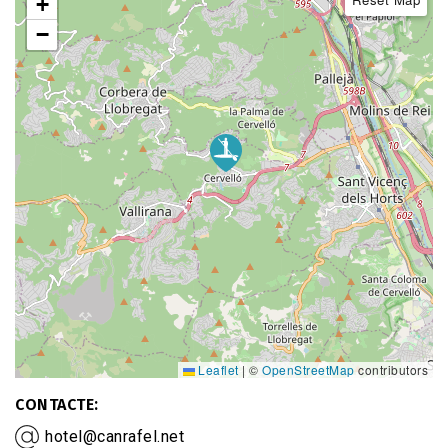
+
−
Leaflet
|
©
OpenStreetMap
contributors
CONTACTE
hotel@canrafel.net