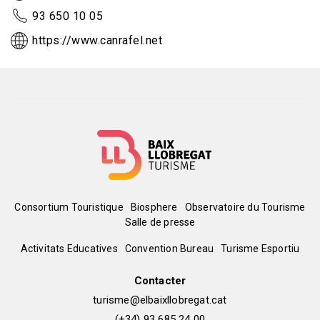
93 650 10 05
https://www.canrafel.net
Menú
Consortium Touristique
Biosphere
Observatoire du Tourisme
Salle de presse
del
Peu
Activitats Educatives
Convention Bureau
Turisme Esportiu
pie
de
Contacter
turisme@elbaixllobregat.cat
(+34) 93 685 24 00