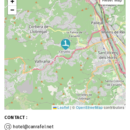
+
−
Leaflet
|
©
OpenStreetMap
contributors
CONTACT
hotel@canrafel.net