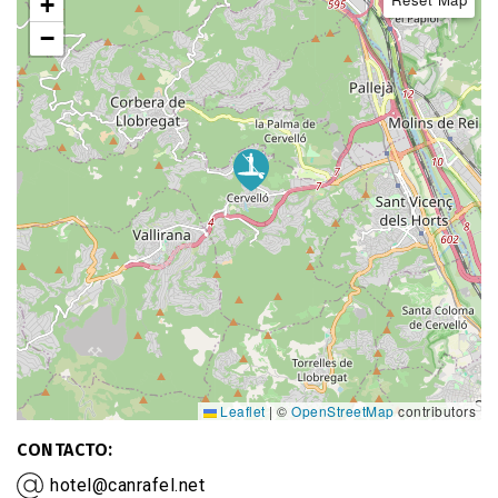
+
−
Leaflet
|
©
OpenStreetMap
contributors
CONTACTO
hotel@canrafel.net