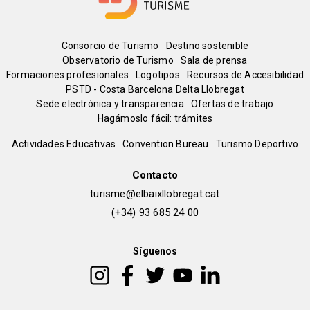
Menú
Consorcio de Turismo
Destino sostenible
Observatorio de Turismo
Sala de prensa
del
Formaciones profesionales
Logotipos
Recursos de Accesibilidad
PSTD - Costa Barcelona Delta Llobregat
Sede electrónica y transparencia
Ofertas de trabajo
pie
Hagámoslo fácil: trámites
Peu
Actividades Educativas
Convention Bureau
Turismo Deportivo
de
Contacto
turisme@elbaixllobregat.cat
pàgina
(+34) 93 685 24 00
2
Síguenos