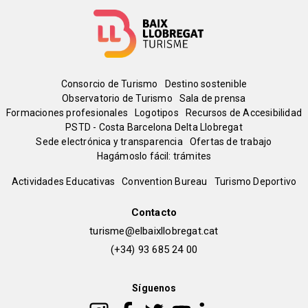
Menú
Consorcio de Turismo
Destino sostenible
Observatorio de Turismo
Sala de prensa
del
Formaciones profesionales
Logotipos
Recursos de Accesibilidad
PSTD - Costa Barcelona Delta Llobregat
Sede electrónica y transparencia
Ofertas de trabajo
pie
Hagámoslo fácil: trámites
Peu
Actividades Educativas
Convention Bureau
Turismo Deportivo
de
Contacto
turisme@elbaixllobregat.cat
pàgina
(+34) 93 685 24 00
2
Síguenos