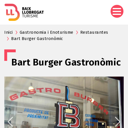
Pasar
al
contenido
principal
Inici
Gastronomia i Enoturisme
Restaurantes
Bart Burger Gastronòmic
Bart Burger Gastronòmic