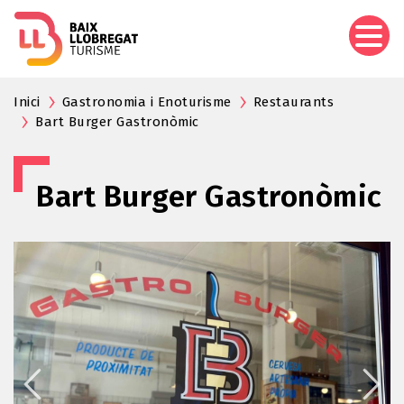
Aller
au
contenu
principal
Inici
Gastronomia i Enoturisme
Restaurants
Bart Burger Gastronòmic
Bart Burger Gastronòmic