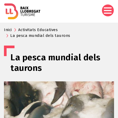
Aller
au
contenu
principal
Inici
Activitats Educatives
La pesca mundial dels taurons
La pesca mundial dels
taurons