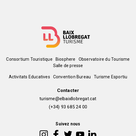
Menú
Consortium Touristique
Biosphere
Observatoire du Tourisme
Salle de presse
del
Peu
Activitats Educatives
Convention Bureau
Turisme Esportiu
pie
de
Contacter
turisme@elbaixllobregat.cat
pàgina
(+34) 93 685 24 00
2
Suivez nous