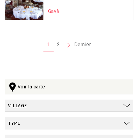
Gavà
Pagination
1
2
Page
Dernier
Dernière
suivante
page
Voir la carte
VILLAGE
TYPE