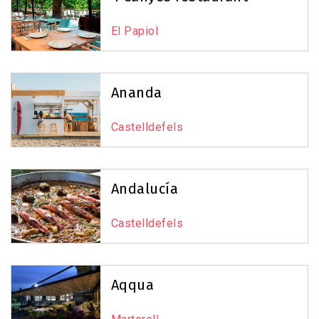
−
El Papiol
3
7
Ananda
Castelldefels
7
Andalucía
22
Castelldefels
Leaflet
|
©
OpenStreetMap
contributors
Aqqua