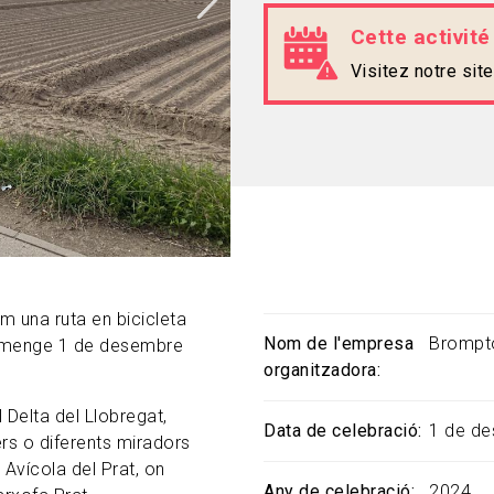
Cette activité
Visitez notre si
m una ruta en bicicleta
Nom de l'empresa
Brompt
umenge
1 de desembre
organitzadora
 Delta del Llobregat,
Data de celebració
1 de d
ers o diferents miradors
 Avícola del Prat, on
Any de celebració
2024