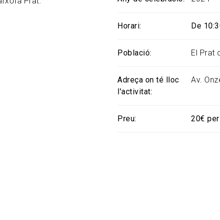
arxofa Prat.
Horari
De 10:3
Població
El Prat
Adreça on té lloc
Av. Onz
l'activitat
Preu
20€ per