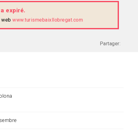
 a expiré.
te web
www.turismebaixllobregat.com
Partager:
olona
esembre