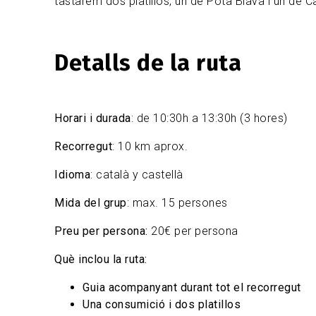
tastarem dos platillos, un de Pota Blava i un de C
Detalls de la ruta
Horari i durada
: de 10:30h a 13:30h (3 hores)
Recorregut
: 10 km aprox.
Idioma
: català y castellà
Mida del grup
: max. 15 persones
Preu per persona:
20€ per persona
Què inclou la ruta:
Guia acompanyant durant tot el recorregut
Una consumició i dos platillos