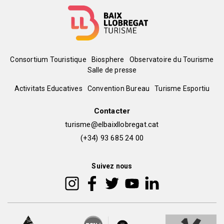
Menú
Consortium Touristique
Biosphere
Observatoire du Tourisme
Salle de presse
del
Peu
Activitats Educatives
Convention Bureau
Turisme Esportiu
pie
de
Contacter
turisme@elbaixllobregat.cat
pàgina
(+34) 93 685 24 00
2
Suivez nous