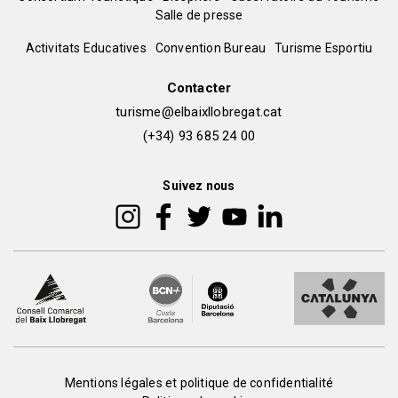
Menú
Salle de presse
del
Peu
Activitats Educatives
Convention Bureau
Turisme Esportiu
pie
de
Contacter
turisme@elbaixllobregat.cat
pàgina
(+34) 93 685 24 00
2
Suivez nous
Peu
Mentions légales et politique de confidentialité