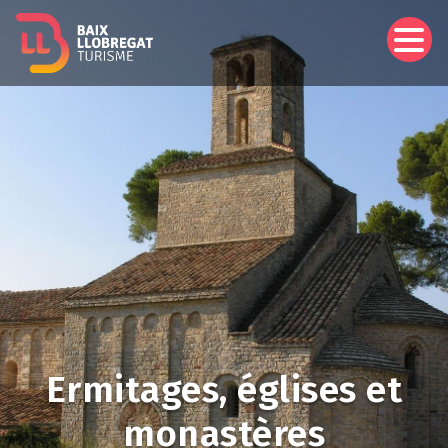
Aller
au
contenu
principal
Ermitages, églises et
monastères